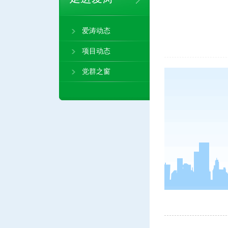
爱涛动态
项目动态
党群之窗