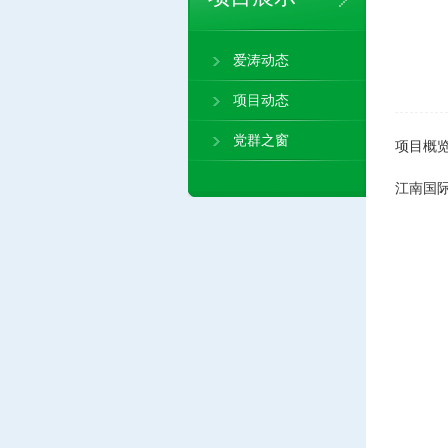
爱涛动态
项目动态
党群之窗
项目概
江南国际