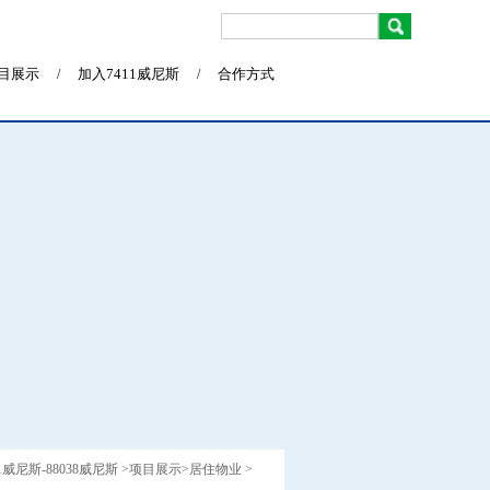
目展示
加入7411威尼斯
合作方式
/
/
11威尼斯-88038威尼斯
>
项目展示
>
居住物业
>