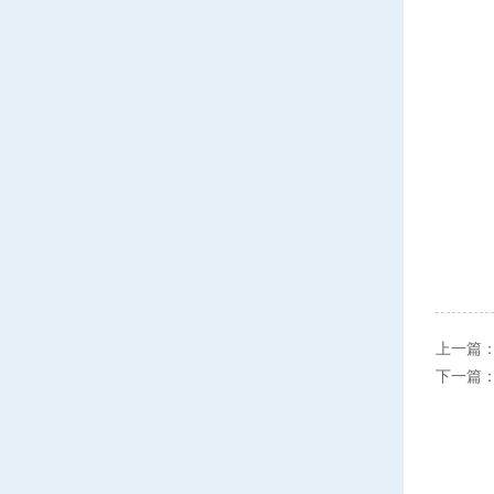
上一篇
下一篇