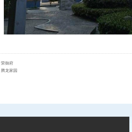
：
荣御府
：
腾龙家园