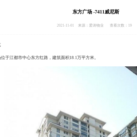
东方广场 -7411威尼斯
2021-11-01
来源：爱涛物业
查看次数：19
览
位于江都市中心东方红路，建筑面积18.1万平方米。