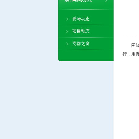
爱涛动态
项目动态
党群之窗
围绕“
行
，用