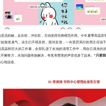
员的她，走在前，冲在前，主动发挥先锋模范作用。今年夏季高温异
开始散发臭气，业主们不堪其扰，面对反馈，一向雷厉风行的周主任说
惧高温和巨大的工作量，全部扎进了水池的清理工作中，用自己
满身的淤
过不懈努力，水池问题有效解决
，
夸奖和赞美的声音也多了起来。
“只要
信心地说道。
02 李涛涛 市民中心
管理处保安主管