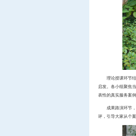
理论授课环节
启发。各小组聚焦
表性的真实服务案
成果路演环节
评，引导大家从个案