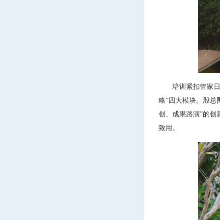
培训紧扣管家日
略”四大模块。殷总
创、成果路演”的创
致用。