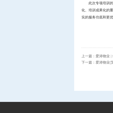
此次专项培训
化、培训成果化的
实的服务功底和更
上一篇：
爱涛物业 
下一篇：
爱涛物业|