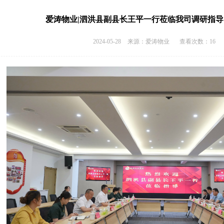
爱涛物业|泗洪县副县长王平一行莅临我司调研指导 -
2024-05-28
来源：爱涛物业
查看次数：16