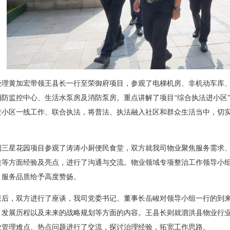
经理黄加宏带领王县长一行至荣御府项目，参观了电梯机房、非机动车库
消防监控中心、生活水泵房及消防泵房。重点讲解了项目“综合执法进小区
进小区一线工作、联合执法，将普法、执法融入社区和群众生活当中，切
。
到三星花园项目参观了涛涛小厨便民食堂，双方就我司物业聚焦服务需求
质等方面经验及亮点，进行了沟通与交流。物业领域专项整治工作领导小
、服务品质给予高度赞扬。
束后，双方进行了座谈，我司党委书记、董事长岳峻对领导小组一行的到
、发展历程以及未来的战略规划等方面的内容。王县长则就泗洪县物业行
业管理难点、热点问题进行了交流，探讨治理经验，拓宽工作思路。