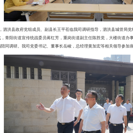
4日，泗洪县政府党组成员、副县长王平莅临我司调研指导，泗洪县城管局
武，青阳街道宣传统战委员蒋红芳，重岗街道副主任陈胜党，大楼街道办
娟陪同调研。我司党委书记、董事长岳峻，总经理黄加宏等相关领导参加