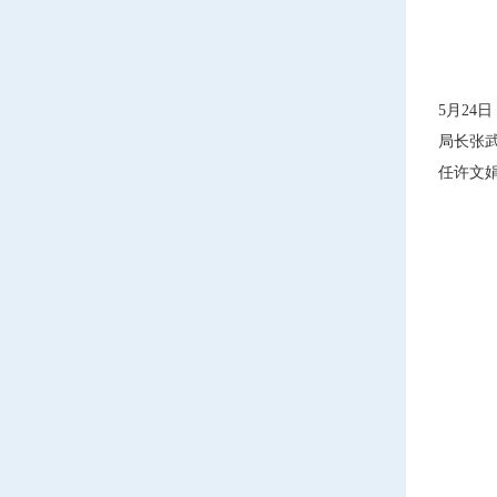
5月2
局长张
任许文