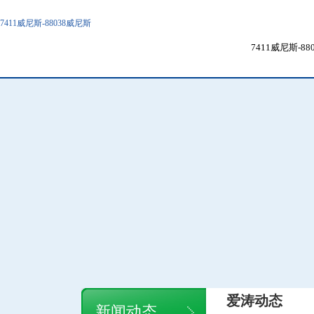
7411威尼斯-88038威尼斯
7411威尼斯-8
爱涛动态
新闻动态