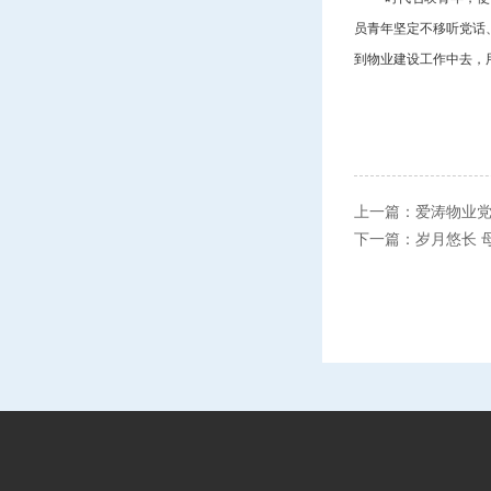
员青年坚定不移听党话
到物业建设工作中去，
上一篇：
爱涛物业党
下一篇：
岁月悠长 