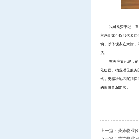
我司党委书记、董
主感到家不仅只代表居
动，以体现家庭亲情，
活。
在关注文化建设的
化建设、物业增值服务
式，更精准地匹配消费
的憧憬走深走实。
上一篇：
爱涛物业|
下一篇：
爱涛物业