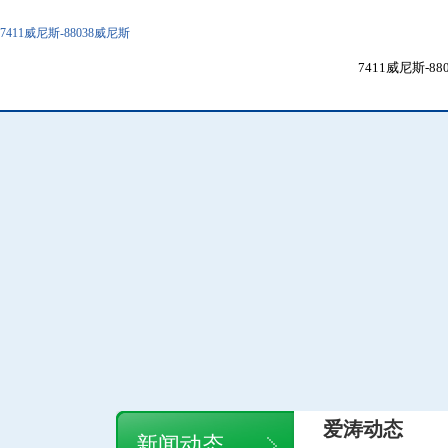
7411威尼斯-88038威尼斯
7411威尼斯-8
爱涛动态
新闻动态