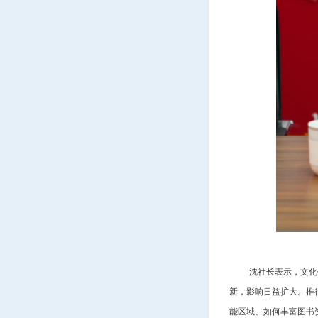
沈社长表示，文化
新，影响日益扩大。推
能区域、如何丰富图书