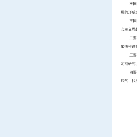
王国
用的形成
王国
会主义思
二要
加快推进
三要
定期研究
四要
底气、找