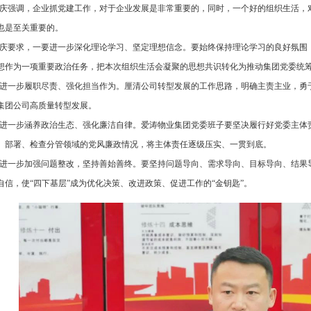
庆强调，企业抓党建工作，对于企业发展是非常重要的，同时，一个好的组织生活，
也是至关重要的。
庆要求，一要进一步深化理论学习、坚定理想信念。要始终保持理论学习的良好氛围
想作为一项重要政治任务，把本次组织生活会凝聚的思想共识转化为推动集团党委统
进一步履职尽责、强化担当作为。厘清公司转型发展的工作思路，明确主责主业，勇
集团公司高质量转型发展。
进一步涵养政治生态、强化廉洁自律。爱涛物业集团党委班子要坚决履行好党委主体
、部署、检查分管领域的党风廉政情况，将主体责任逐级压实、一贯到底。
进一步加强问题整改，坚持善始善终。要坚持问题导向、需求导向、目标导向、结果
自信，使“四下基层”成为优化决策、改进政策、促进工作的“金钥匙”。