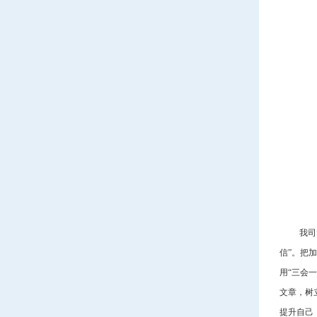
我司
信”。把
用“三会
文章，树
提升自己