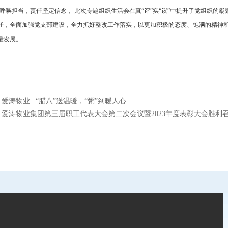
呼唤担当，责任坚定信念， 此次专题组织生活会在真“评”实“议”中提升了党组织的
任，全面加强党支部建设，全力抓好整改工作落实，以更加积极的态度、饱满的精神
量发展。
：
爱涛物业 | “腊八”送温暖，“粥”到暖人心
：
爱涛物业集团第三届职工代表大会第二次会议暨2023年度表彰大会胜利