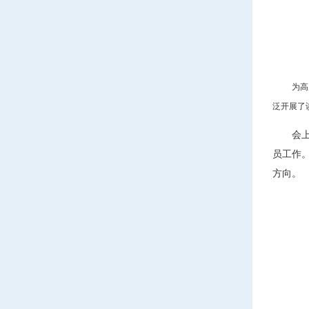
为高
泛开展了
会
员工作
方向。