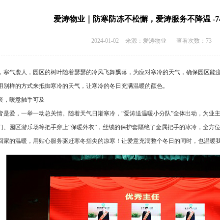
爱涛物业｜防寒防冻不松懈，爱涛服务不降温 -74
2024-01-02
来源：爱涛物业
查看次数：73
，寒气袭人，园区的树叶随着瑟瑟的冷风飞舞飘落，为应对寒冷的天气，确保园区能度
用别样的方式来抵御寒冷的天气，让寒冷的冬日充满温暖的颜色。
套，暖意触手可及
皆是爱，一举一动总关情。随着天气日渐寒冷，“爱涛送温暖小分队”全体出动，为业
门、园区游乐场等把手穿上“保暖外衣”，丝绒的保护套隔绝了金属把手的冰冷，全方
回家的温暖，用贴心服务驱赶寒冬指尖的凉寒！让爱意充满整个冬日的同时，也温暖