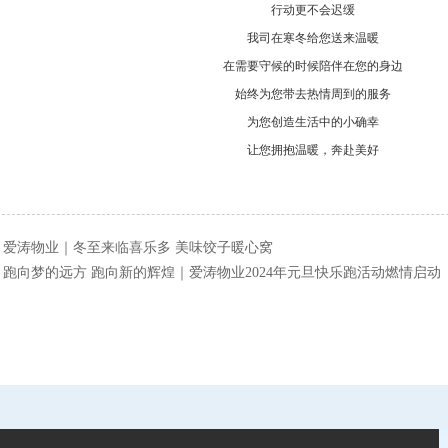
行动更不会迟缓
我司在寒冬给您送来温暖
在需要守候的时候陪伴在您的身边
始终为您带去热情周到的服务
为您创造生活中的小确幸
让您拥抱温暖，奔赴美好
：
爱涛物业｜冬至来临喜乐多 美味饺子暖心窝
：
跑向梦的远方 跑向新的辉煌｜爱涛物业2024年元旦快乐跑活动燃情启动