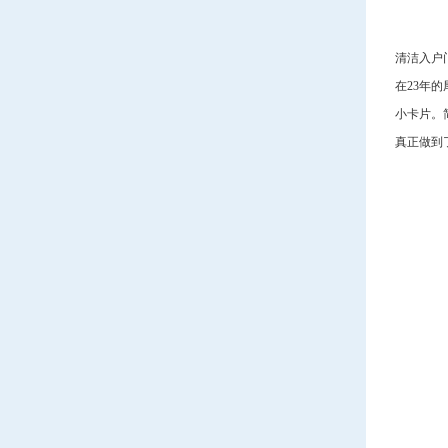
清洁入户
在23年
小卡片。
真正做到