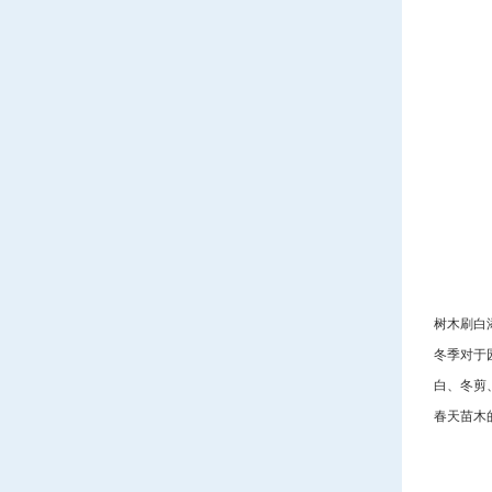
树木刷白
冬季对于
白、冬剪
春天苗木