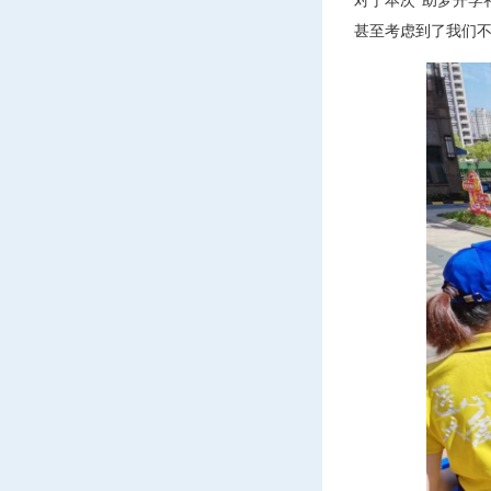
对于本次“助梦开学
甚至考虑到了我们不