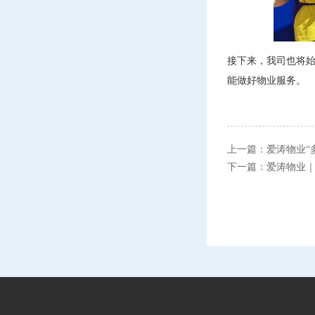
接下来，我司也将始
能做好物业服务。
上一篇：
爱涛物业“
下一篇：
爱涛物业｜