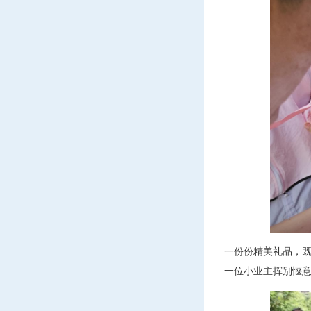
一份份精美礼品，
一位小业主挥别惬