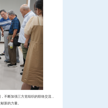
则，不断加强三方党组织的联络交流，
贡献新的力量。