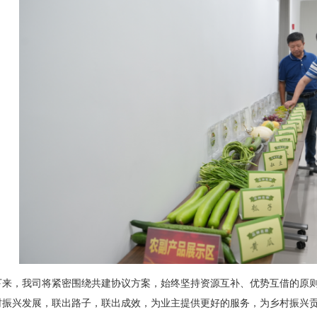
下来，我司将紧密围绕共建协议方案，始终坚持资源互补、优势互借的原
村振兴发展，联出路子，联出成效，为业主提供更好的服务，为乡村振兴