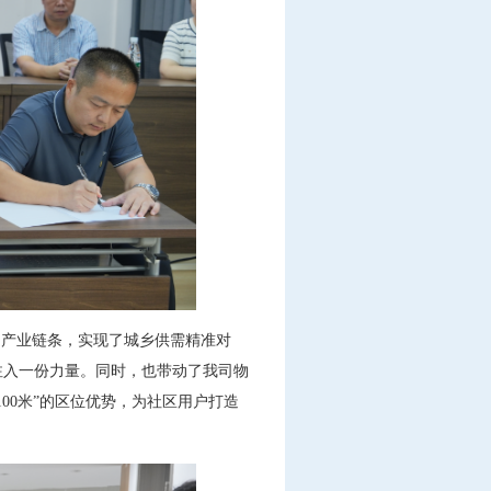
”的产业链条，实现了城乡供需精准对
注入一份力量。同时，也带动了我司物
00米”的区位优势，为社区用户打造