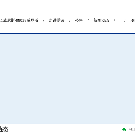
411威尼斯-88038威尼斯
走进爱涛
公告
新闻动态
项
/
/
/
/
/
动态
74