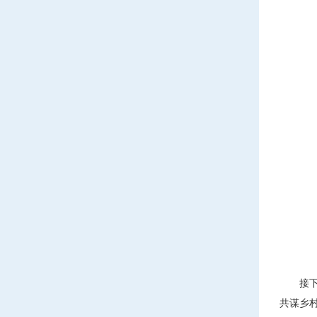
接
共谋乡