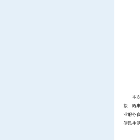
本
接，既
业服务
便民生