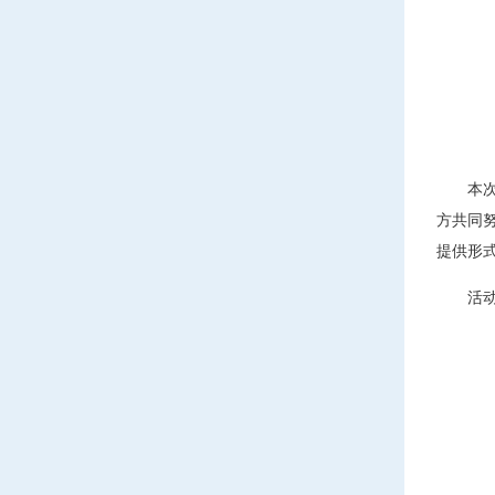
本
方共同
提供形
活