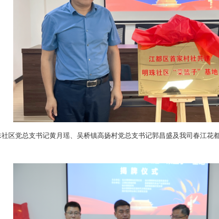
珠社区党总支书记黄月瑶、吴桥镇高扬村党总支书记郭昌盛及我司春江花