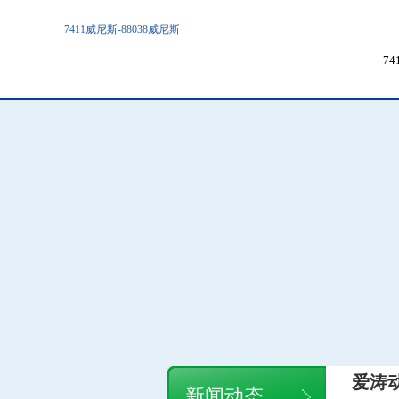
7411威尼斯-88038威尼斯
7
爱涛
新闻动态