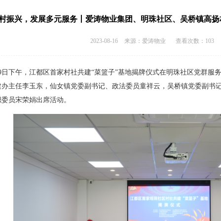
村振兴，发展多元服务丨爱涛物业集团、明珠社区、吴桥镇高扬村三
2023-08-16
来源：爱涛物业
查看次数：103
月9日下午，江都区首家村社共建“菜篮子”基地揭牌仪式在明珠社区党群服
建办主任李玉东，仙女镇党委副书记、政法委员童祥云，吴桥镇党委副书
织委员宋荣娟出席活动。