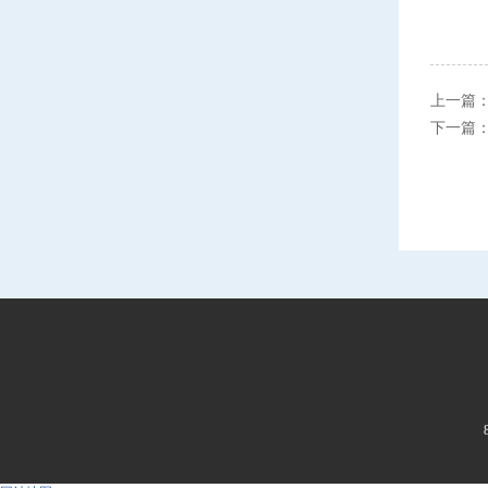
上一篇
下一篇