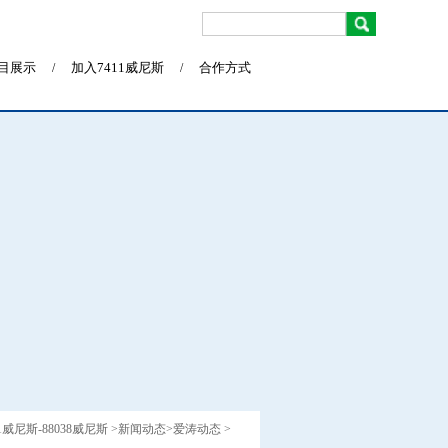
目展示
加入7411威尼斯
合作方式
/
/
11威尼斯-88038威尼斯
>
新闻动态
>
爱涛动态
>