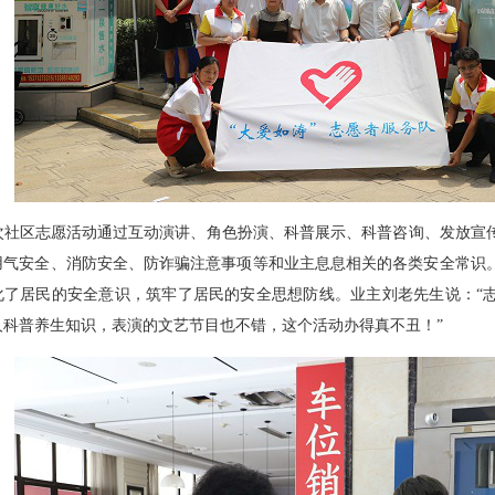
区志愿活动通过互动演讲、角色扮演、科普展示、科普咨询、发放宣传
用气安全、消防安全、防诈骗注意事项等和业主息息相关的各类安全常识
化了居民的安全意识，筑牢了居民的安全思想防线。业主刘老先生说：“
人科普养生知识，表演的文艺节目也不错，这个活动办得真不丑！”