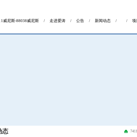
411威尼斯-88038威尼斯
走进爱涛
公告
新闻动态
项
/
/
/
/
/
动态
74