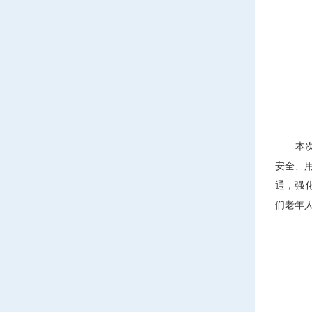
本次社
安全、
通，强
们老年