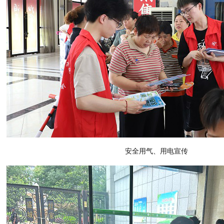
安全用气、用电宣传