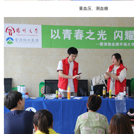
量血压、测血糖