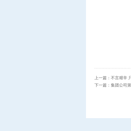
上一篇：
不言艰辛 
下一篇：
集团公司第