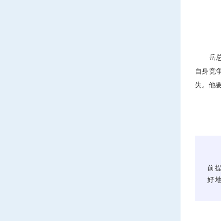
岳总强
自身竞
失。他
前
好