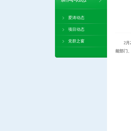
爱涛动态
项目动态
党群之窗
2月2
能部门