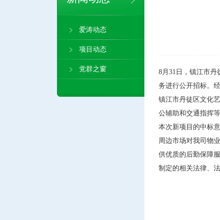
爱涛动态
项目动态
党群之窗
8月31日，镇江市
务进行公开招标。
镇江市丹徒区文化
公辅助和交通指挥
本次新项目的中标
周边市场对我司物
供优质的后勤保障
制定的相关法律、法