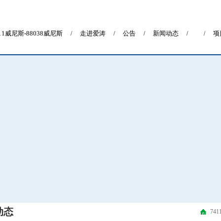
411威尼斯-88038威尼斯
走进爱涛
公告
新闻动态
项
/
/
/
/
/
动态
74