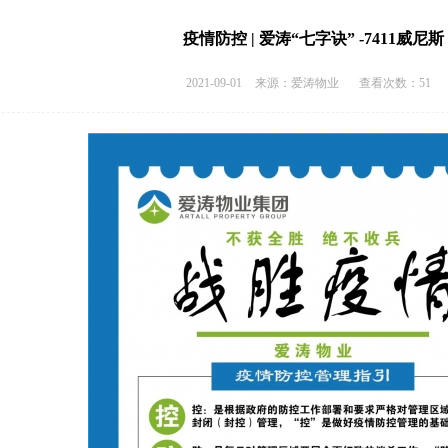
疫情防控 | 爱涛“七字诀” -7411威尼斯
2021-09-01
来源：爱涛物业
查看次数：51