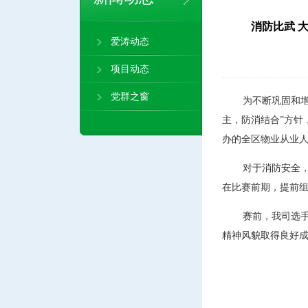
消防比武 大
爱涛动态
项目动态
党群之窗
为不断巩固和
主，防消结合”方针，
办的全区物业从业
对于消防安全
在比赛前期，提前
赛前，
我司
选
精神风貌取得良好