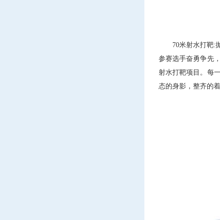
70米射水打靶:
参赛选手奋勇争先
射水打靶项目。每
态的身影，整齐的