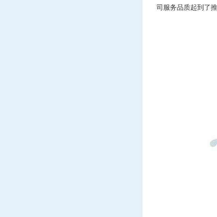
司
服务品质起到了