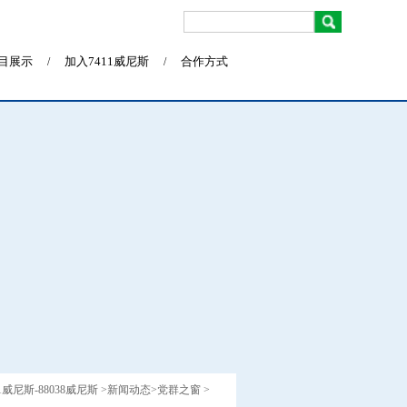
目展示
加入7411威尼斯
合作方式
/
/
11威尼斯-88038威尼斯
>
新闻动态
>
党群之窗
>