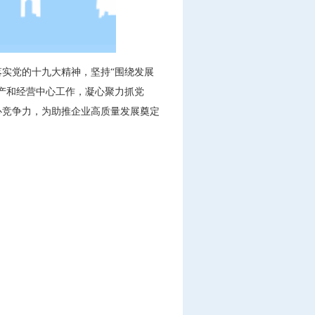
实党的十九大精神，坚持
“围绕发展
产和经营中心工作，凝心聚力抓党
心竞争力，为助推企业高质量发展奠定